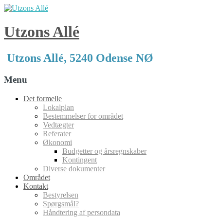
Utzons Allé
Utzons Allé, 5240 Odense NØ
Menu
Skip
Det formelle
to
Lokalplan
content
Bestemmelser for området
Vedtægter
Referater
Økonomi
Budgetter og årsregnskaber
Kontingent
Diverse dokumenter
Området
Kontakt
Bestyrelsen
Spørgsmål?
Håndtering af persondata