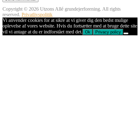
Copyright © 2026 Utzons Allé grundejerforening. All rights
reserved.
Privatlivspolitik
Vi anvender cookies for at sikre at vi giver dig den bedst mulige
oplevelse af vores website. Hvis du fortsætter med at bruge dette site
vil vi antage at du er indforstået med det.
Ok
Privacy policy