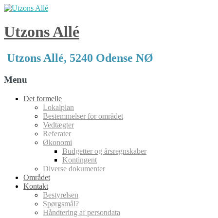
Utzons Allé
Utzons Allé, 5240 Odense NØ
Menu
Skip
Det formelle
to
Lokalplan
content
Bestemmelser for området
Vedtægter
Referater
Økonomi
Budgetter og årsregnskaber
Kontingent
Diverse dokumenter
Området
Kontakt
Bestyrelsen
Spørgsmål?
Håndtering af persondata