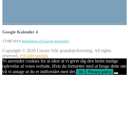
Google Kalender 4
15/06/2014
Indstilling af Google Kalender
Copyright © 2026 Utzons Allé grundejerforening. All rights
reserved.
Privatlivspolitik
Vi anvender cookies for at sikre at vi giver dig den bedst mulige
oplevelse af vores website. Hvis du fortsætter med at bruge dette site
vil vi antage at du er indforstået med det.
Ok
Privacy policy